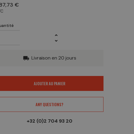
87,73 €
TC
uantité
Livraison en 20 jours
local_shipping
AJOUTER AU PANIER
ANY QUESTIONS?
+32 (0)2 704 93 20