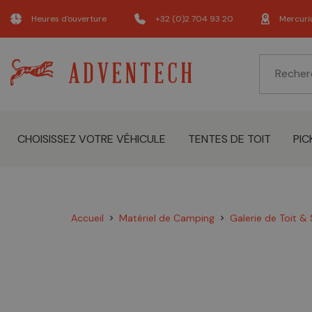
Heures d'ouverture
+32 (0)2 704 93 20
Mercuri
CHOISISSEZ VOTRE VÉHICULE
TENTES DE TOIT
PIC
Accueil
Matériel de Camping
Galerie de Toit &
chevron_right
chevron_right