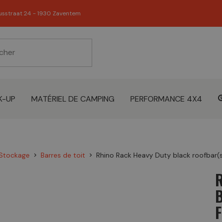
usstraat 24 - 1930 Zaventem
K-UP
MATÉRIEL DE CAMPING
PERFORMANCE 4X4
 Stockage
Barres de toit
Rhino Rack Heavy Duty black roofbar(s)
chevron_right
chevron_right