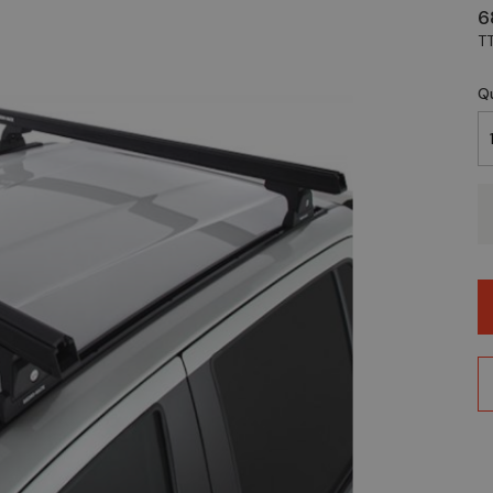
6
T
Q