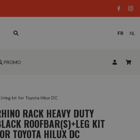
LANGUE
FR
NL
ACTUELL
:
PROMO
+leg kit for Toyota Hilux DC
RHINO RACK HEAVY DUTY
BLACK ROOFBAR(S)+LEG KIT
FOR TOYOTA HILUX DC