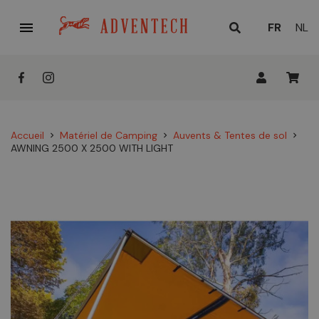

LANGUE
FR
NL
ACTUELL
:
Accueil
Matériel de Camping
Auvents & Tentes de sol
chevron_right
chevron_right
chevron_right
AWNING 2500 X 2500 WITH LIGHT