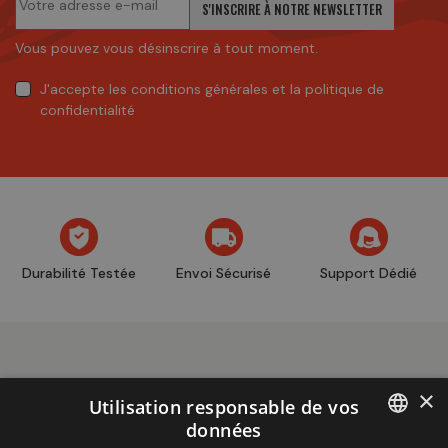
S'INSCRIRE À NOTRE NEWSLETTER
Vous pouvez vous désinscrire à tout moment.
J'accepte
les conditions générales
et
la politique de
confidentialité
Durabilité Testée
Envoi Sécurisé
Support Dédié
×
Utilisation responsable de vos
données
Informations