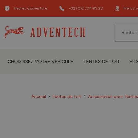
Heures d'ouverture
+32 (0)2 704 93 20
Mercuri
CHOISISSEZ VOTRE VÉHICULE
TENTES DE TOIT
PIC
Accueil
Tentes de toit
Accessoires pour Tentes
chevron_right
chevron_right