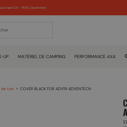
usstraat 24 - 1930 Zaventem
K-UP
MATÉRIEL DE CAMPING
PERFORMANCE 4X4
 de toit
COVER BLACK FOR ADV19 ADVENTECH
chevron_right
1