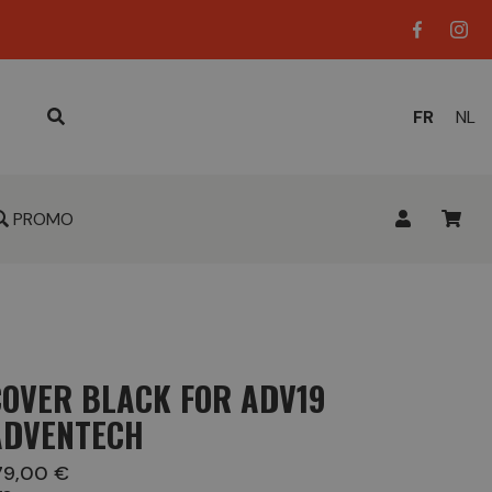
LANGUE
FR
NL
ACTUELL
:
PROMO
COVER BLACK FOR ADV19
ADVENTECH
79,00 €