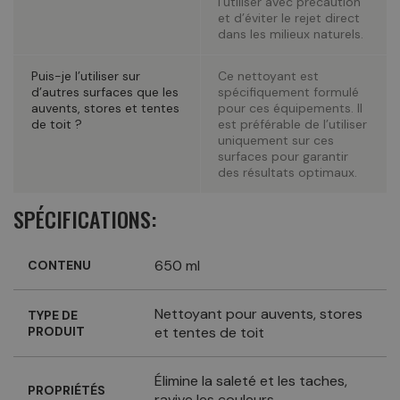
l'utiliser avec précaution
et d’éviter le rejet direct
dans les milieux naturels.
Puis-je l’utiliser sur
Ce nettoyant est
d’autres surfaces que les
spécifiquement formulé
auvents, stores et tentes
pour ces équipements. Il
de toit ?
est préférable de l’utiliser
uniquement sur ces
surfaces pour garantir
des résultats optimaux.
SPÉCIFICATIONS:
650 ml
CONTENU
Nettoyant pour auvents, stores
TYPE DE
PRODUIT
et tentes de toit
Élimine la saleté et les taches,
PROPRIÉTÉS
ravive les couleurs