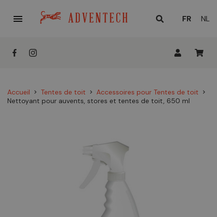

LANGUE
FR
NL
ACTUELL
:
Accueil
Tentes de toit
Accessoires pour Tentes de toit
chevron_right
chevron_right
chevron_right
Nettoyant pour auvents, stores et tentes de toit, 650 ml