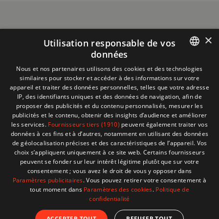
×
Utilisation responsable de vos
données
Informations
+32 (0)2 704 93 20
FRENCH
Nous et nos partenaires utilisons des cookies et des technologies
boutique
store@adventech.be
similaires pour stocker et accéder à des informations sur votre
DUTCH
appareil et traiter des données personnelles, telles que votre adresse
Mercuriusstraat 24 - 1930 Zaventem
IP, des identifiants uniques et des données de navigation, afin de
proposer des publicités et du contenu personnalisés, mesurer les
MENU
publicités et le contenu, obtenir des insights d’audience et améliorer
les services.
Fournisseurs tiers (1910)
peuvent également traiter vos
données à ces fins et à d’autres, notamment en utilisant des données
SHOP
de géolocalisation précises et des caractéristiques de l’appareil. Vos
choix s’appliquent uniquement à ce site web. Certains fournisseurs
peuvent se fonder sur leur intérêt légitime plutôt que sur votre
BESOIN D'AIDE ?
consentement ; vous avez le droit de vous y opposer dans
Paramètres publicitaires
. Vous pouvez retirer votre consentement à
tout moment dans
Paramètres des cookies
.
Politique de
confidentialité
© 2026 Adventech. Created by
ATdesign
. Developped
ACCEPTER TOUT
REFUSER TOUT