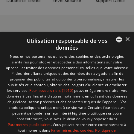
Durabilité Testée
Envoi Sécurisé
Support Dédié
×
Utilisation responsable de vos
données
Informations
+32 (0)2 704 93 20
FRENCH
Nous et nos partenaires utilisons des cookies et des technologies
boutique
store@adventech.be
similaires pour stocker et accéder à des informations sur votre
DUTCH
appareil et traiter des données personnelles, telles que votre adresse
Mercuriusstraat 24 - 1930 Zaventem
IP, des identifiants uniques et des données de navigation, afin de
proposer des publicités et du contenu personnalisés, mesurer les
MENU
publicités et le contenu, obtenir des insights d’audience et améliorer
les services.
Fournisseurs tiers (1910)
peuvent également traiter vos
données à ces fins et à d’autres, notamment en utilisant des données
SHOP
de géolocalisation précises et des caractéristiques de l’appareil. Vos
choix s’appliquent uniquement à ce site web. Certains fournisseurs
peuvent se fonder sur leur intérêt légitime plutôt que sur votre
BESOIN D'AIDE ?
consentement ; vous avez le droit de vous y opposer dans
Paramètres publicitaires
. Vous pouvez retirer votre consentement à
tout moment dans
Paramètres des cookies
.
Politique de