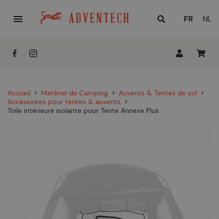

LANGUE
FR
NL
ACTUELL
:
Accueil
Matériel de Camping
Auvents & Tentes de sol
chevron_right
chevron_right
chevron_right
Accessoires pour tentes & auvents
chevron_right
Toile intérieure isolante pour Tente Annexe Plus