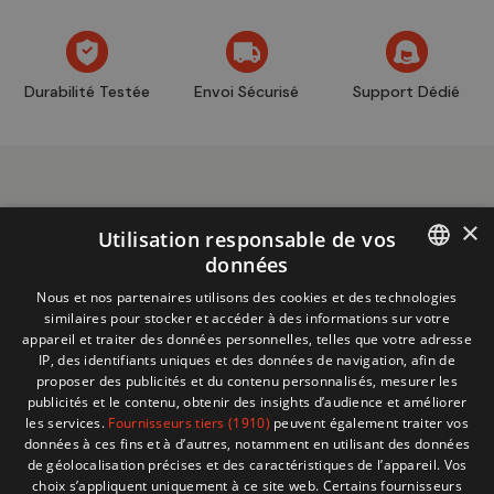
Durabilité Testée
Envoi Sécurisé
Support Dédié
×
Utilisation responsable de vos
données
Informations
+32 (0)2 704 93 20
FRENCH
Nous et nos partenaires utilisons des cookies et des technologies
boutique
store@adventech.be
similaires pour stocker et accéder à des informations sur votre
DUTCH
appareil et traiter des données personnelles, telles que votre adresse
Mercuriusstraat 24 - 1930 Zaventem
IP, des identifiants uniques et des données de navigation, afin de
proposer des publicités et du contenu personnalisés, mesurer les
MENU
publicités et le contenu, obtenir des insights d’audience et améliorer
les services.
Fournisseurs tiers (1910)
peuvent également traiter vos
données à ces fins et à d’autres, notamment en utilisant des données
SHOP
de géolocalisation précises et des caractéristiques de l’appareil. Vos
choix s’appliquent uniquement à ce site web. Certains fournisseurs