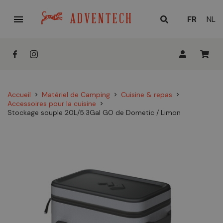

LANGUE
FR
NL
ACTUELL
:
Accueil
Matériel de Camping
Cuisine & repas
chevron_right
chevron_right
chevron_right
Accessoires pour la cuisine
chevron_right
Stockage souple 20L/5.3Gal GO de Dometic / Limon