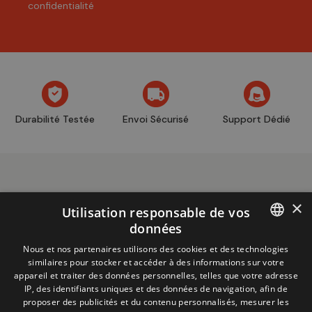
confidentialité
Durabilité Testée
Envoi Sécurisé
Support Dédié
×
Utilisation responsable de vos
données
Informations
+32 (0)2 704 93 20
FRENCH
Nous et nos partenaires utilisons des cookies et des technologies
boutique
store@adventech.be
similaires pour stocker et accéder à des informations sur votre
DUTCH
appareil et traiter des données personnelles, telles que votre adresse
Mercuriusstraat 24 - 1930 Zaventem
IP, des identifiants uniques et des données de navigation, afin de
proposer des publicités et du contenu personnalisés, mesurer les