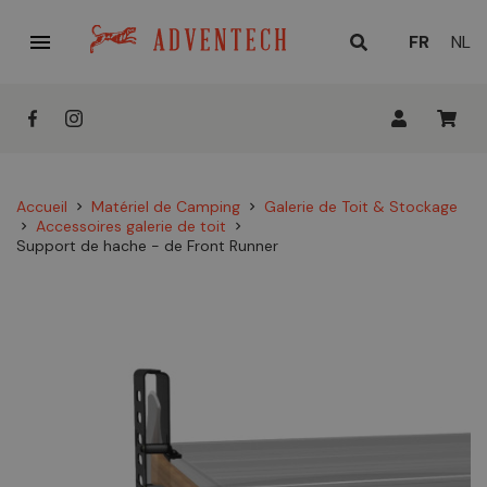

LANGUE
FR
NL
ACTUELL
:
Accueil
Matériel de Camping
Galerie de Toit & Stockage
chevron_right
chevron_right
Accessoires galerie de toit
chevron_right
chevron_right
Support de hache - de Front Runner