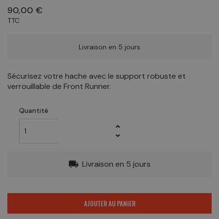
90,00 €
TTC
Livraison en 5 jours
Sécurisez votre hache avec le support robuste et
verrouillable de Front Runner.
Quantité
Livraison en 5 jours
local_shipping
AJOUTER AU PANIER