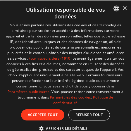
×
Utilisation responsable de vos
données
Informations
+32 (0)2 704 93 20
FRENCH
Nous et nos partenaires utilisons des cookies et des technologies
boutique
store@adventech.be
similaires pour stocker et accéder à des informations sur votre
DUTCH
appareil et traiter des données personnelles, telles que votre adresse
Mercuriusstraat 24 - 1930 Zaventem
IP, des identifiants uniques et des données de navigation, afin de
proposer des publicités et du contenu personnalisés, mesurer les
MENU
publicités et le contenu, obtenir des insights d’audience et améliorer
les services.
Fournisseurs tiers (1910)
peuvent également traiter vos
données à ces fins et à d’autres, notamment en utilisant des données
SHOP
de géolocalisation précises et des caractéristiques de l’appareil. Vos
choix s’appliquent uniquement à ce site web. Certains fournisseurs
peuvent se fonder sur leur intérêt légitime plutôt que sur votre
BESOIN D'AIDE ?
consentement ; vous avez le droit de vous y opposer dans
Paramètres publicitaires
. Vous pouvez retirer votre consentement à
tout moment dans
Paramètres des cookies
.
Politique de
confidentialité
© 2026 Adventech. Created by
ATdesign
. Developped
ACCEPTER TOUT
REFUSER TOUT
by
Wepika
AFFICHER LES DÉTAILS