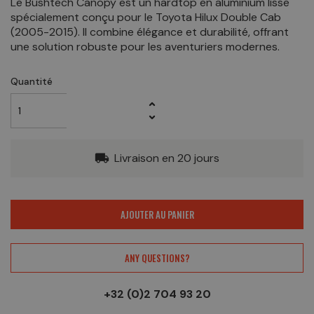
Le Bushtech Canopy est un hardtop en aluminium lisse
spécialement conçu pour le Toyota Hilux Double Cab
(2005-2015). Il combine élégance et durabilité, offrant
une solution robuste pour les aventuriers modernes.
Quantité
Livraison en 20 jours
local_shipping
AJOUTER AU PANIER
ANY QUESTIONS?
+32 (0)2 704 93 20